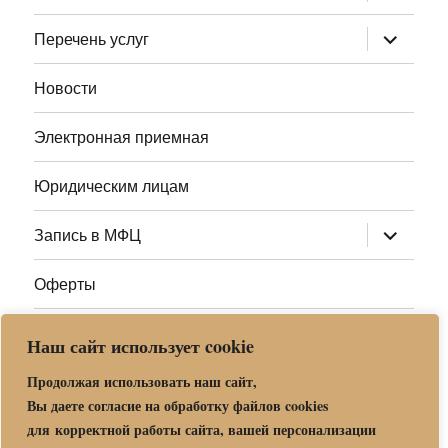
дочернее
меню
раскрыт
Перечень услуг
дочернее
меню
Новости
Электронная приемная
Юридическим лицам
раскрыт
Запись в МФЦ
дочернее
меню
Оферты
Полезные ссылки
Наш сайт использует cookie
Адреса МФЦ МО
Продолжая использовать наш сайт,
Вы даете согласие на обработку файлов cookies
для корректной работы сайта, вашей персонализации
Центр государственных и муниципальных услуг «Мои