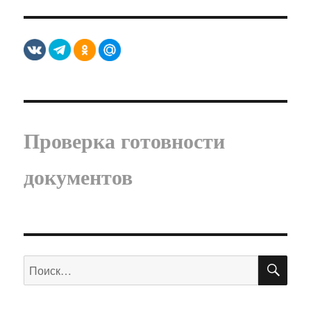
Проверка готовности
документов
ПО
Искать: