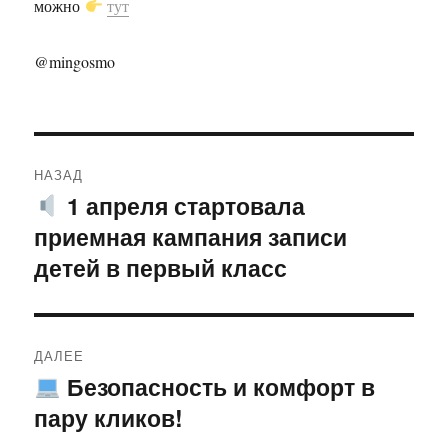
можно
тут
@mingosmo
Навигация
НАЗАД
по
1 апреля стартовала
Предыдущая
приемная кампания записи
запись:
записям
детей в первый класс
ДАЛЕЕ
Безопасность и комфорт в
Следующая
пару кликов!
запись: