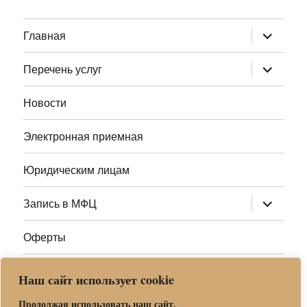
раскрыт
Главная
дочернее
меню
раскрыт
Перечень услуг
дочернее
меню
Новости
Электронная приемная
Юридическим лицам
раскрыт
Запись в МФЦ
дочернее
меню
Оферты
Полезные ссылки
Наш сайт использует cookie
Адреса МФЦ МО
Продолжая использовать наш сайт,