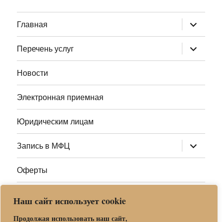
раскрыт
Главная
дочернее
меню
раскрыт
Перечень услуг
дочернее
меню
Новости
Электронная приемная
Юридическим лицам
раскрыт
Запись в МФЦ
дочернее
меню
Оферты
Полезные ссылки
Наш сайт использует cookie
Адреса МФЦ МО
Продолжая использовать наш сайт,