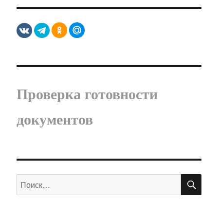
Проверка готовности
документов
ПО
Искать: