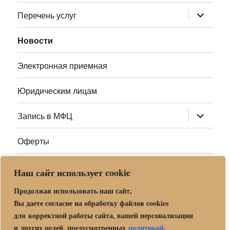
меню
раскрыт
Перечень услуг
дочернее
меню
Новости
Электронная приемная
Юридическим лицам
раскрыт
Запись в МФЦ
дочернее
меню
Оферты
Полезные ссылки
Наш сайт использует cookie
Адреса МФЦ МО
Продолжая использовать наш сайт,
Вы даете согласие на обработку файлов cookies
для корректной работы сайта, вашей персонализации
Центр государственных и муниципальных услуг «Мои
и других целей, предусмотренных
политикой
.