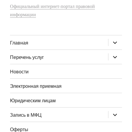
Официальный интернет-портал правовой
информации
раскрыт
Главная
дочернее
меню
раскрыт
Перечень услуг
дочернее
меню
Новости
Электронная приемная
Юридическим лицам
раскрыт
Запись в МФЦ
дочернее
меню
Оферты