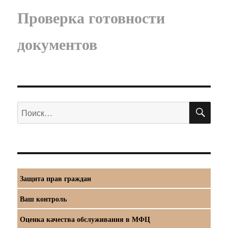
Проверка готовности
документов
ПО
Искать:
Защита прав граждан
Ваш контроль
Оценка качества обслуживания в МФЦ