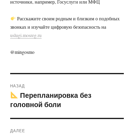
источники, например, Госуслуги или МФЦ
Расскажите своим родным и близким о подобных
звонках и изучайте цифровую безопасность на
uslugi.mosreg.ru
@mingosmo
Навигация
НАЗАД
по
Перепланировка без
Предыдущая
головной боли
запись:
записям
ДАЛЕЕ