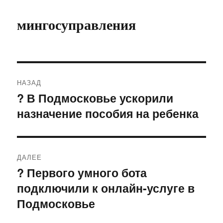
мингосуправления
Навигация
НАЗАД
по
? В Подмосковье ускорили
Предыдущая
назначение пособия на ребенка
запись:
записям
ДАЛЕЕ
? Первого умного бота
Следующая
подключили к онлайн-услуге в
запись:
Подмосковье