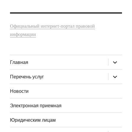
Официальный интернет-портал правовой
информации
раскрыт
Главная
дочернее
меню
раскрыт
Перечень услуг
дочернее
меню
Новости
Электронная приемная
Юридическим лицам