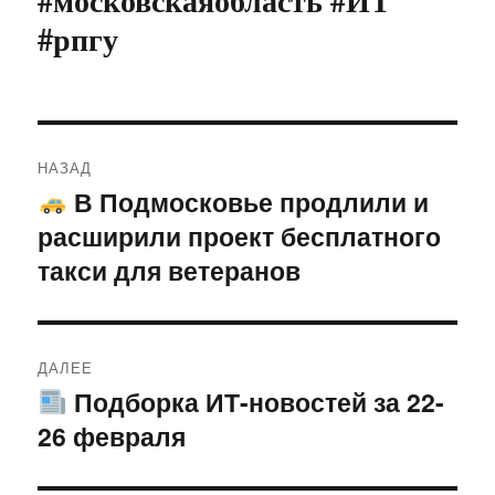
#московскаяобласть #ИТ
#рпгу
Навигация
НАЗАД
по
В Подмосковье продлили и
Предыдущая
расширили проект бесплатного
запись:
записям
такси для ветеранов
ДАЛЕЕ
Подборка ИТ-новостей за 22-
Следующая
26 февраля
запись: