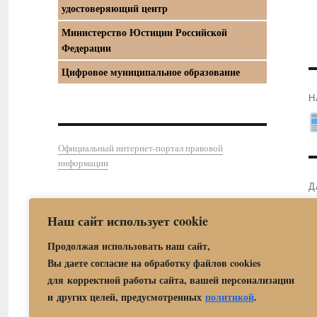
удостоверяющий центр
Министерство Юстиции Российской
Федерации
Цифровое муниципальное образование
Н
П
з
Официальный интернет-портал правовой
информации
Д
С
Наш сайт использует cookie
з
Продолжая использовать наш сайт,
Вы даете согласие на обработку файлов cookies
для корректной работы сайта, вашей персонализации
и других целей, предусмотренных
политикой
.