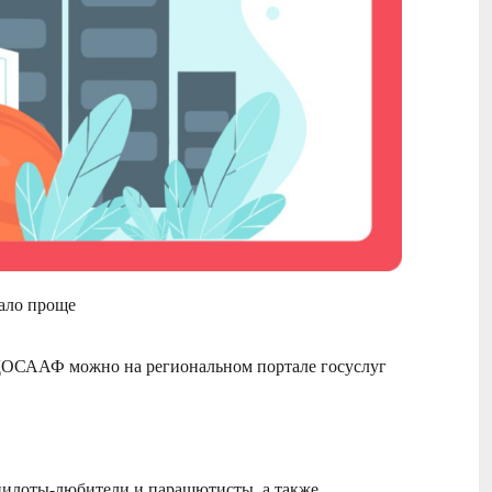
ало проще
в ДОСААФ можно на региональном портале госуслуг
пилоты-любители и парашютисты, а также