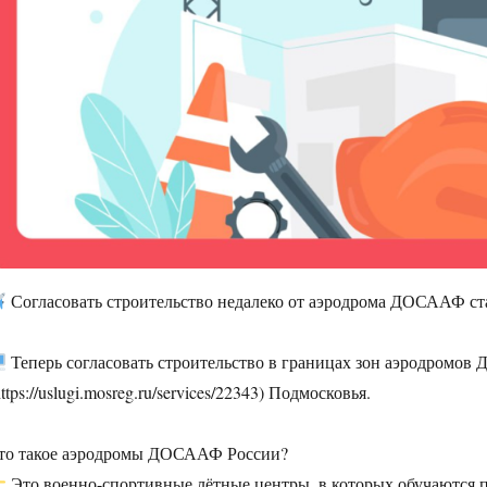
Согласовать строительство недалеко от аэродрома ДОСААФ ст
Теперь согласовать строительство в границах зон аэродромо
https://uslugi.mosreg.ru/services/22343) Подмосковья.
то такое аэродромы ДОСААФ России?
Это военно-спортивные лётные центры, в которых обучаются 