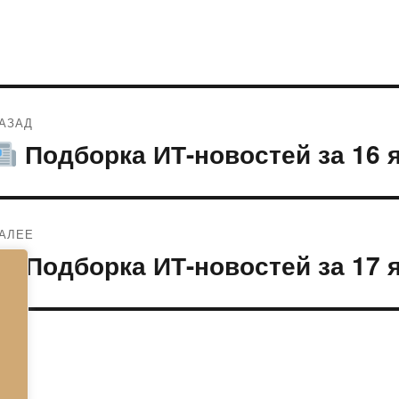
Навигация
АЗАД
по
Подборка ИТ-новостей за 16 
редыдущая
апись:
записям
АЛЕЕ
Подборка ИТ-новостей за 17 
ледующая
апись: