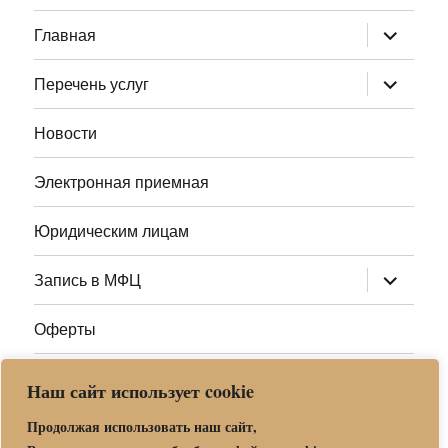
раскрыт
Главная
дочернее
меню
раскрыт
Перечень услуг
дочернее
меню
Новости
Электронная приемная
Юридическим лицам
раскрыт
Запись в МФЦ
дочернее
меню
Оферты
Полезные ссылки
Наш сайт использует cookie
Адреса МФЦ МО
Продолжая использовать наш сайт,