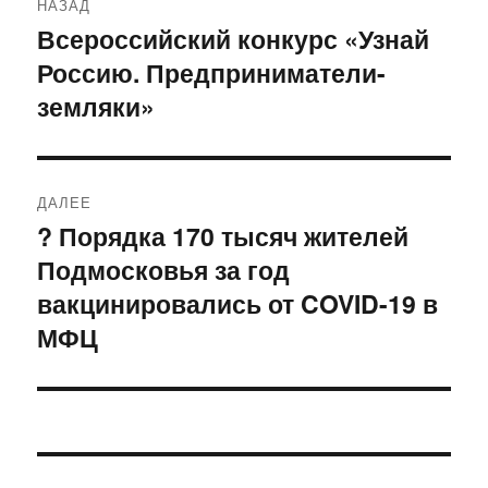
НАЗАД
по
Всероссийский конкурс «Узнай
Предыдущая
Россию. Предприниматели-
запись:
записям
земляки»
ДАЛЕЕ
? Порядка 170 тысяч жителей
Следующая
Подмосковья за год
запись:
вакцинировались от COVID-19 в
МФЦ