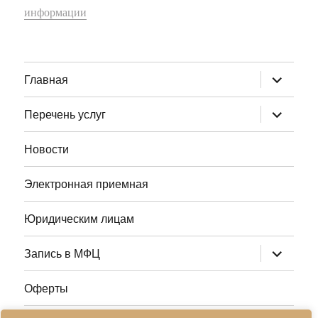
информации
раскрыт
Главная
дочернее
меню
раскрыт
Перечень услуг
дочернее
меню
Новости
Электронная приемная
Юридическим лицам
раскрыт
Запись в МФЦ
дочернее
меню
Оферты