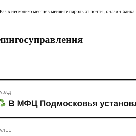
 Раз в несколько месяцев меняйте пароль от почты, онлайн-банка
мингосуправления
Навигация
АЗАД
по
В МФЦ Подмосковья установ
редыдущая
апись:
записям
АЛЕЕ