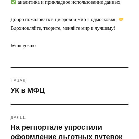
аналитика и прикладное использование данных
Добро пожаловать в цифровой мир Подмосковья!
Вдохновляйте, творите, меняйте мир к лучшему!
@mingosmo
Навигация
НАЗАД
по
УК в МФЦ
Предыдущая
запись:
записям
ДАЛЕЕ
На регпортале упростили
Следующая
оформление льготных путевок
запись: