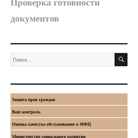
Проверка готовности
документов
ПО
Искать:
Защита прав граждан
Ваш контроль
Оценка качества обслуживания в МФЦ
Министерство социального развития