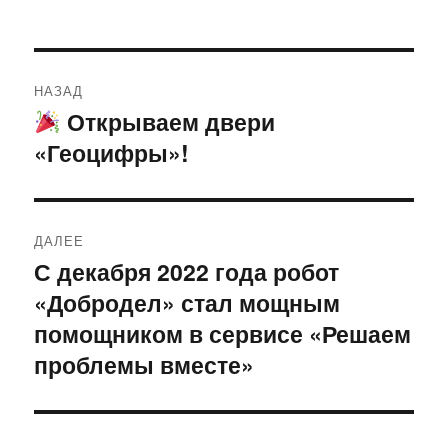
Навигация
НАЗАД
по
Открываем двери
Предыдущая
«Геоцифры»!
запись:
записям
ДАЛЕЕ
С декабря 2022 года робот
Следующая
«Добродел» стал мощным
запись:
помощником в сервисе «Решаем
проблемы вместе»