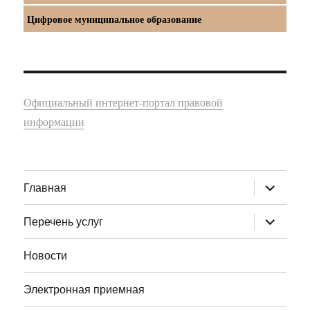
Цифровое муниципальное образование
Официальный интернет-портал правовой
информации
раскрыт
Главная
дочернее
меню
раскрыт
Перечень услуг
дочернее
меню
Новости
Электронная приемная