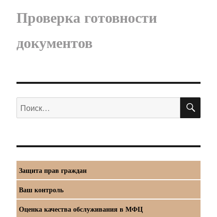
Проверка готовности
документов
ПО
Искать:
Защита прав граждан
Ваш контроль
Оценка качества обслуживания в МФЦ