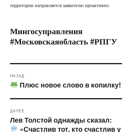
территории направляется заявителю проактивно.
Мингосуправления
#Московскаяобласть #РПГУ
Навигация
НАЗАД
по
Плюс новое слово в копилку!
Предыдущая
запись:
записям
ДАЛЕЕ
Лев Толстой однажды сказал:
Следующая
«Счастлив тот, кто счастлив у
запись: