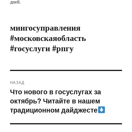
дней.
мингосуправления
#московскаяобласть
#госуслуги #рпгу
Навигация
НАЗАД
по
Что нового в госуслугах за
Предыдущая
октябрь? Читайте в нашем
запись:
записям
традиционном дайджесте