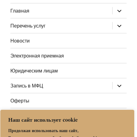
раскрыт
Главная
дочернее
меню
раскрыт
Перечень услуг
дочернее
меню
Новости
Электронная приемная
Юридическим лицам
раскрыт
Запись в МФЦ
дочернее
меню
Оферты
Полезные ссылки
Наш сайт использует cookie
Адреса МФЦ МО
Продолжая использовать наш сайт,