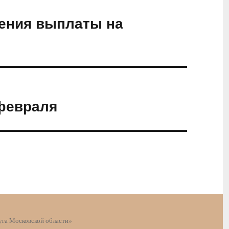
чения выплаты на
 февраля
га Московской области»