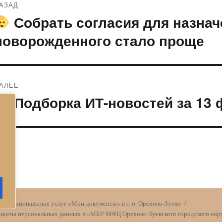
АЗАД
по
Собрать согласия для назна
редыдущая
апись:
записям
новорожденного стало проще
АЛЕЕ
Подборка ИТ-новостей за 13
ледующая
апись:
и муниципальных услуг «Мои документы» в г. о. Орехово-Зуево
защиты персональных данных в «МБУ МФЦ Орехово-Зуевского городского окру