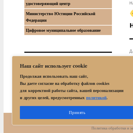
Н
удостоверяющий центр
П
Министерство Юстиции Российской
з
Федерации
Цифровое муниципальное образование
Д
С
Официальный интернет-портал правовой
Наш сайт использует cookie
з
информации
Продолжая использовать наш сайт,
Вы даете согласие на обработку файлов cookies
для корректной работы сайта, вашей персонализации
и других целей, предусмотренных
политикой
.
Принять
Центр государственных 
Политика обработки и 