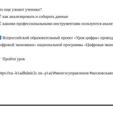
то еще узнают ученики?
как анализировать и собирать данные
какими профессиональными инструментами пользуются анали
Всероссийский образовательный проект «Урок цифры» проводи
ифровой экономики» национальной программы «Цифровая экон
Пройти урок
https://xn--h1adlhdnlo2c.xn--p1ai/)#мингосуправления #московск
Навигация