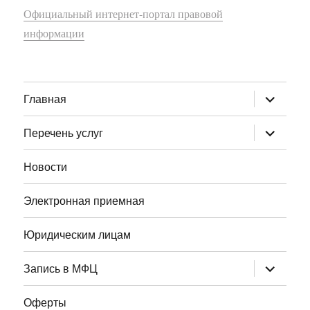
Официальный интернет-портал правовой
информации
раскрыт
Главная
дочернее
меню
раскрыт
Перечень услуг
дочернее
меню
Новости
Электронная приемная
Юридическим лицам
раскрыт
Запись в МФЦ
дочернее
меню
Оферты