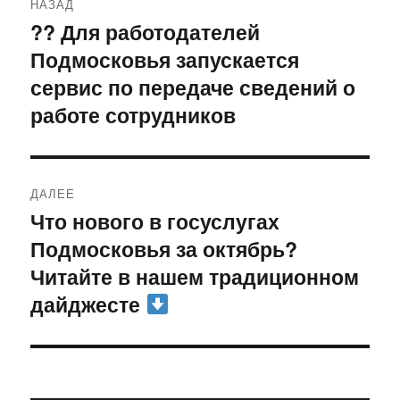
НАЗАД
по
?‍? Для работодателей
Предыдущая
Подмосковья запускается
запись:
записям
сервис по передаче сведений о
работе сотрудников
ДАЛЕЕ
Что нового в госуслугах
Следующая
Подмосковья за октябрь?
запись:
Читайте в нашем традиционном
дайджесте