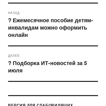
Навигация
НАЗАД
по
? Ежемесячное пособие детям-
Предыдущая
инвалидам можно оформить
запись:
записям
онлайн
ДАЛЕЕ
? Подборка ИТ-новостей за 5
Следующая
июля
запись:
ВЕРСИЯ ДЛЯ СЛАБОВИДЯЩИХ