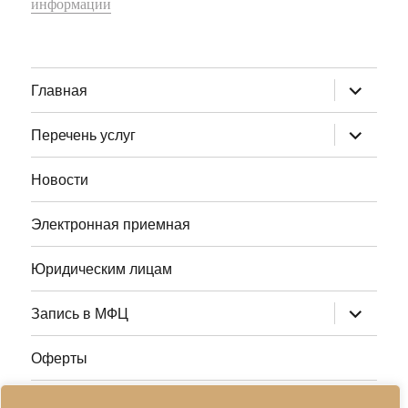
информации
раскрыт
Главная
дочернее
меню
раскрыт
Перечень услуг
дочернее
меню
Новости
Электронная приемная
Юридическим лицам
раскрыт
Запись в МФЦ
дочернее
меню
Оферты
Полезные ссылки