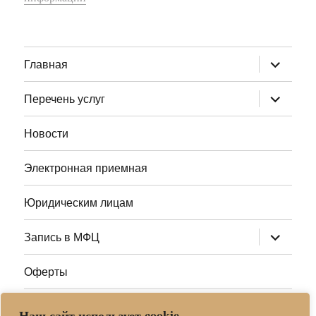
раскрыт
Главная
дочернее
меню
раскрыт
Перечень услуг
дочернее
меню
Новости
Электронная приемная
Юридическим лицам
раскрыт
Запись в МФЦ
дочернее
меню
Оферты
Полезные ссылки
Наш сайт использует cookie