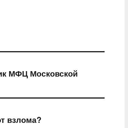
ик МФЦ Московской
от взлома?