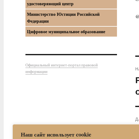
удостоверяющий центр
Министерство Юстиции Российской
@
Федерации
Цифровое муниципальное образование
Официальный интернет-портал правовой
Н
информации
П
з
Д
С
Наш сайт использует cookie
з