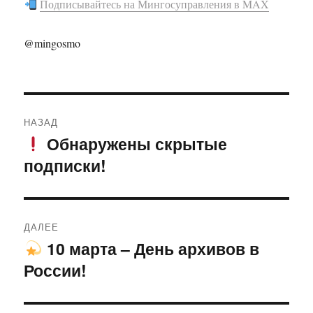
Подписывайтесь на Мингосуправления в MAX
@mingosmo
Навигация
НАЗАД
по
Обнаружены скрытые
Предыдущая
подписки!
запись:
записям
ДАЛЕЕ
10 марта – День архивов в
Следующая
России!
запись: