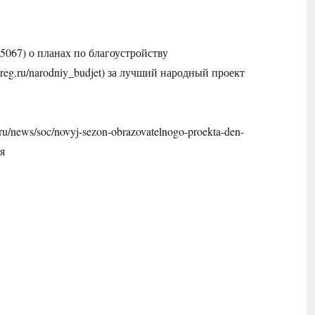
075067) о планах по благоустройству
sreg.ru/narodniy_budjet) за лучший народный проект
/news/soc/novyj-sezon-obrazovatelnogo-proekta-den-
ья