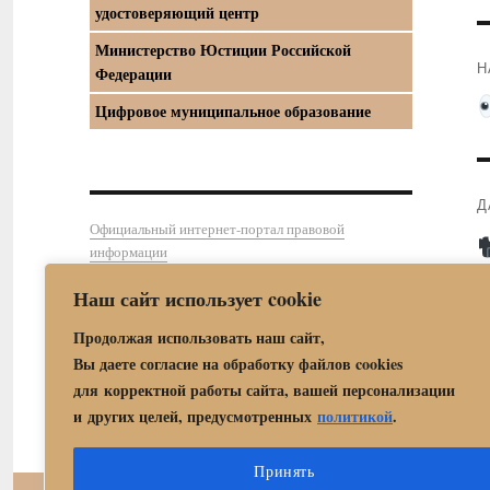
удостоверяющий центр
Министерство Юстиции Российской
Н
Федерации
П
Цифровое муниципальное образование
з
Д
Официальный интернет-портал правовой
С
информации
з
Наш сайт использует cookie
Продолжая использовать наш сайт,
Вы даете согласие на обработку файлов cookies
для корректной работы сайта, вашей персонализации
и других целей, предусмотренных
политикой
.
Принять