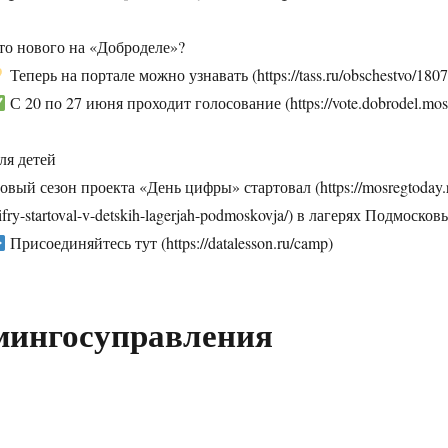
то нового на «Доброделе»?
Теперь на портале можно узнавать (https://tass.ru/obschestvo/18
С 20 по 27 июня проходит голосование (https://vote.dobrodel.mo
ля детей
овый сезон проекта «День цифры» стартовал (https://mosregtoday.ru
sifry-startoval-v-detskih-lagerjah-podmoskovja/) в лагерях Подмосков
Присоединяйтесь тут (https://datalesson.ru/camp)
мингосуправления