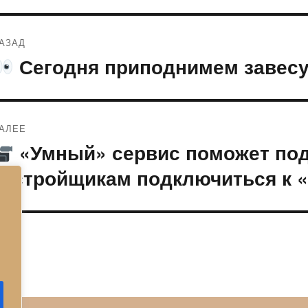
Навигация
АЗАД
по
Сегодня приподнимем завесу
редыдущая
апись:
записям
АЛЕЕ
«Умный» сервис поможет по
ледующая
апись:
застройщикам подключиться к 