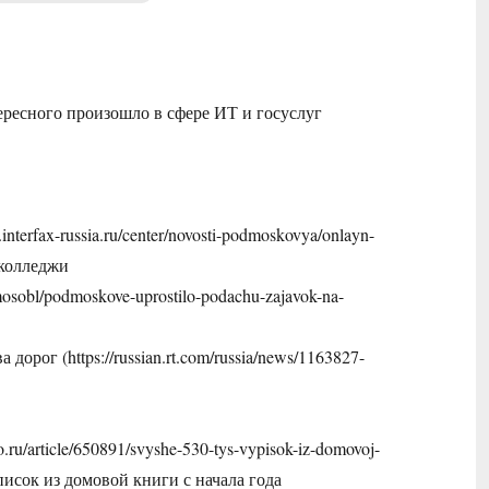
ресного произошло в сфере ИТ и госуслуг
erfax-russia.ru/center/novosti-podmoskovya/onlayn-
в колледжи
sobl/podmoskove-uprostilo-podachu-zajavok-na-
рог (https://russian.rt.com/russia/news/1163827-
ru/article/650891/svyshe-530-tys-vypisok-iz-domovoj-
выписок из домовой книги с начала года