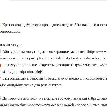
Кратко подведём итоги прошедшей недели. Что важного и инте
одмосковья?
нлайн-услуги
Абитуриенты могут подать электронное заявление (https://www.int
riem-zayavleniy-na-postuplenie-v-kolledzhi-startoval-v-podmoskove) 
Бизнесу стало проще оформить субсидии (https://360tv.ru/news/mo
bsidii-dlja-predprinimatelej/)
Застройщикам предоставят бесплатную землю для строительства до
egion-uslugi-internet) в два раза быстрее
Делимся статистикой: на портале госуслуг заказали (https://riamo.
nigi-zakazali-zhiteli-podmoskovya-s-nachala-goda) более 530 тыс. 