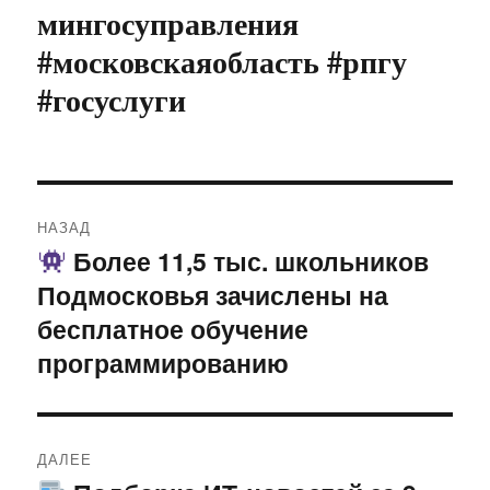
мингосуправления
#московскаяобласть #рпгу
#госуслуги
Навигация
НАЗАД
по
Более 11,5 тыс. школьников
Предыдущая
Подмосковья зачислены на
запись:
записям
бесплатное обучение
программированию
ДАЛЕЕ