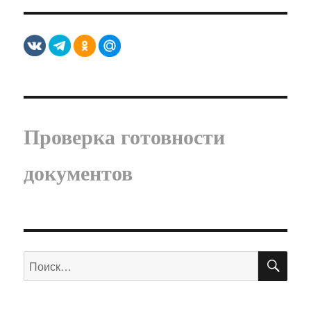
Проверка готовности
документов
ПО
Искать: