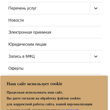
меню
раскрыт
Перечень услуг
дочернее
меню
Новости
Электронная приемная
Юридическим лицам
раскрыт
Запись в МФЦ
дочернее
меню
Оферты
Полезные ссылки
Наш сайт использует cookie
Адреса МФЦ МО
Продолжая использовать наш сайт,
Вы даете согласие на обработку файлов cookies
для корректной работы сайта, вашей персонализации
Центр государственных и муниципальных услуг «Мои
и других целей, предусмотренных
политикой
.