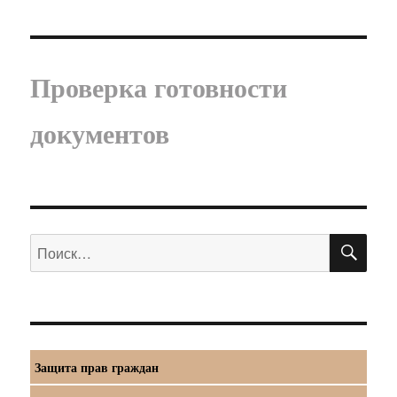
Проверка готовности
документов
ПО
Искать:
Защита прав граждан