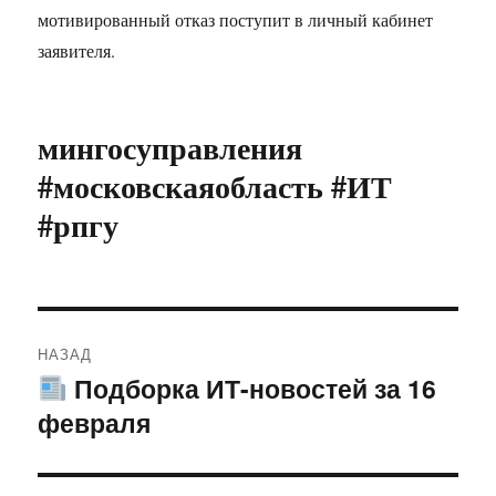
мотивированный отказ поступит в личный кабинет
заявителя.
мингосуправления
#московскаяобласть #ИТ
#рпгу
Навигация
НАЗАД
по
Подборка ИТ-новостей за 16
Предыдущая
февраля
запись:
записям