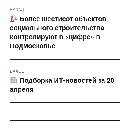
Навигация
НАЗАД
по
Более шестисот объектов
Предыдущая
социального строительства
запись:
записям
контролируют в «цифре» в
Подмосковье
ДАЛЕЕ
Подборка ИТ-новостей за 20
Следующая
апреля
запись: