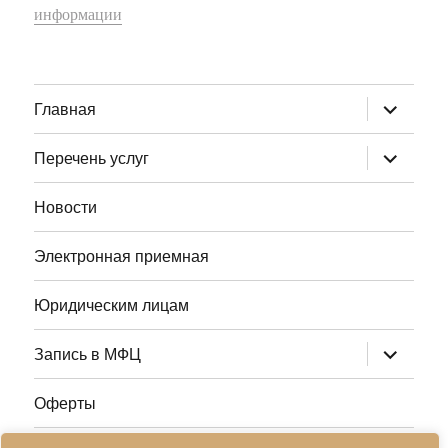
информации
раскрыт
Главная
дочернее
меню
раскрыт
Перечень услуг
дочернее
меню
Новости
Электронная приемная
Юридическим лицам
раскрыт
Запись в МФЦ
дочернее
меню
Оферты