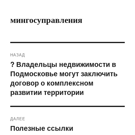
мингосуправления
Навигация
НАЗАД
по
? Владельцы недвижимости в
Предыдущая
Подмосковье могут заключить
запись:
записям
договор о комплексном
развитии территории
ДАЛЕЕ
Полезные ссылки
Следующая