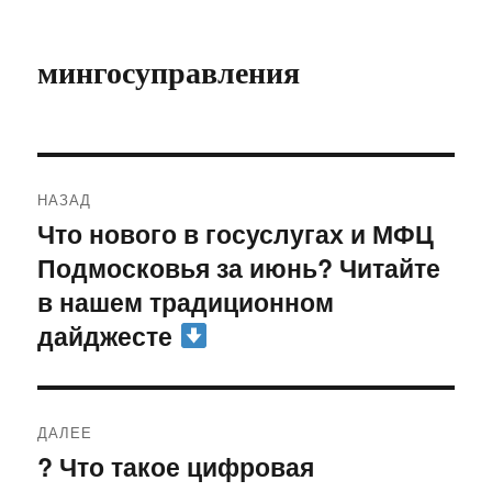
мингосуправления
Навигация
НАЗАД
по
Что нового в госуслугах и МФЦ
Предыдущая
Подмосковья за июнь? Читайте
запись:
записям
в нашем традиционном
дайджесте
ДАЛЕЕ
? Что такое цифровая
Следующая