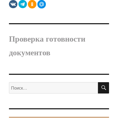
Проверка готовности
документов
ПО
Искать: