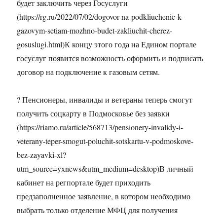
будет заключить через Госуслуги
(https://rg.ru/2022/07/02/dogovor-na-podkliuchenie-k-
gazovym-setiam-mozhno-budet-zakliuchit-cherez-
gosuslugi.html)К концу этого года на Едином портале
госуслуг появится возможность оформить и подписать
договор на подключение к газовым сетям.
? Пенсионеры, инвалиды и ветераны теперь смогут
получить соцкарту в Подмосковье без заявки
(https://riamo.ru/article/568713/pensionery-invalidy-i-
veterany-teper-smogut-poluchit-sotskartu-v-podmoskove-
bez-zayavki-xl?
utm_source=yxnews&utm_medium=desktop)В личный
кабинет на регпортале будет приходить
предзаполненное заявление, в котором необходимо
выбрать только отделение МФЦ для получения