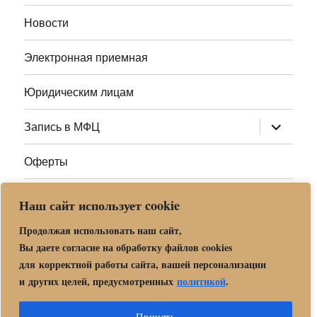
меню
Новости
Электронная приемная
Юридическим лицам
раскрыт
Запись в МФЦ
дочернее
меню
Оферты
Полезные ссылки
Наш сайт использует cookie
Адреса МФЦ МО
Продолжая использовать наш сайт,
Вы даете согласие на обработку файлов cookies
для корректной работы сайта, вашей персонализации
Центр государственных и муниципальных услуг «Мои
и других целей, предусмотренных
политикой
.
документы» в г. о. Орехово-Зуево
Политика обработки и защиты персональных данных в «МБУ
Принять