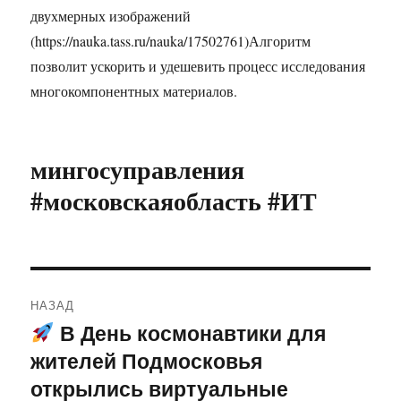
двухмерных изображений
(https://nauka.tass.ru/nauka/17502761)Алгоритм
позволит ускорить и удешевить процесс исследования
многокомпонентных материалов.
мингосуправления
#московскаяобласть #ИТ
Навигация
НАЗАД
по
В День космонавтики для
Предыдущая
жителей Подмосковья
запись:
записям
открылись виртуальные