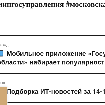
мингосуправления #московск
Навигация
АЗАД
по
Мобильное приложение «Госу
редыдущая
апись:
записям
области» набирает популярност
АЛЕЕ
Подборка ИТ-новостей за 14-
ледующая
апись: