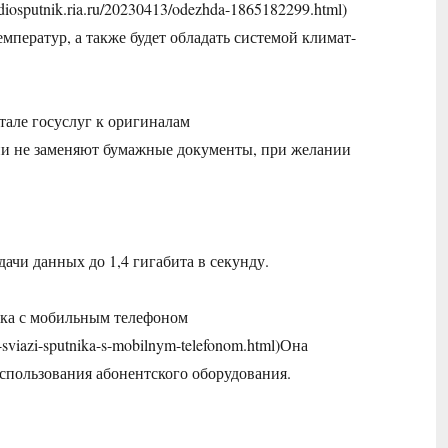
osputnik.ria.ru/20230413/odezhda-1865182299.html)
ператур, а также будет обладать системой климат-
але госуслуг к оригиналам
рсии не заменяют бумажные документы, при желании
редачи данных до 1,4 гигабита в секунду.
ика с мобильным телефоном
j-sviazi-sputnika-s-mobilnym-telefonom.html)Она
спользования абонентского оборудования.