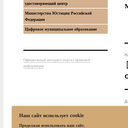
удостоверяющий центр
Министерство Юстиции Российской
Федерации
Цифровое муниципальное образование
Н
Официальный интернет-портал правовой
П
информации
з
Д
С
Наш сайт использует cookie
з
Продолжая использовать наш сайт,