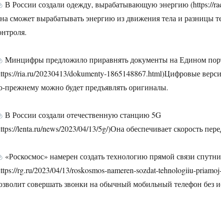
В России создали одежду, вырабатывающую энергию (https://radi
на сможет вырабатывать энергию из движения тела и разницы тем
онтроля.
Минцифры предложило приравнять документы на Едином порт
https://ria.ru/20230413/dokumenty-1865148867.html)Цифровые ве
о-прежнему можно будет предъявлять оригиналы.
В России создали отечественную станцию 5G
https://lenta.ru/news/2023/04/13/5g/)Она обеспечивает скорость пе
«Роскосмос» намерен создать технологию прямой связи спутн
https://rg.ru/2023/04/13/roskosmos-nameren-sozdat-tehnologiiu-priamo
озволит совершать звонки на обычный мобильный телефон без и