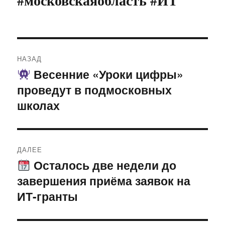
#московскаяобласть #ИТ
Навигация
НАЗАД
по
Весенние «Уроки цифры»
Предыдущая
проведут в подмосковных
запись:
записям
школах
ДАЛЕЕ
Осталось две недели до
Следующая
завершения приёма заявок на
запись:
ИТ-гранты