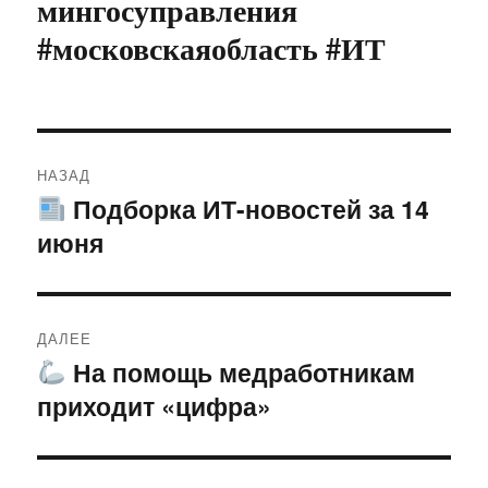
мингосуправления
#московскаяобласть #ИТ
Навигация
НАЗАД
по
Подборка ИТ-новостей за 14
Предыдущая
июня
запись:
записям
ДАЛЕЕ
На помощь медработникам
Следующая
приходит «цифра»
запись: