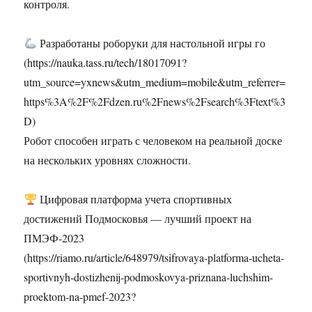
контроля.
Разработаны роборуки для настольной игры го
(https://nauka.tass.ru/tech/18017091?
utm_source=yxnews&utm_medium=mobile&utm_referrer=
https%3A%2F%2Fdzen.ru%2Fnews%2Fsearch%3Ftext%3
D)
Робот способен играть с человеком на реальной доске
на нескольких уровнях сложности.
Цифровая платформа учета спортивных
достижений Подмосковья — лучший проект на
ПМЭФ‑2023
(https://riamo.ru/article/648979/tsifrovaya-platforma-ucheta-
sportivnyh-dostizhenij-podmoskovya-priznana-luchshim-
proektom-na-pmef-2023?