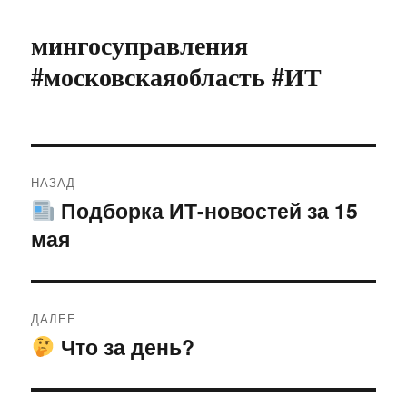
мингосуправления
#московскаяобласть #ИТ
Навигация
НАЗАД
по
Подборка ИТ-новостей за 15
Предыдущая
мая
запись:
записям
ДАЛЕЕ
Что за день?
Следующая
запись: