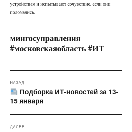
устройствам и испытывают сочувствие, если они
поломались.
мингосуправления
#московскаяобласть #ИТ
Навигация
НАЗАД
по
Подборка ИТ-новостей за 13-
Предыдущая
15 января
запись:
записям
ДАЛЕЕ