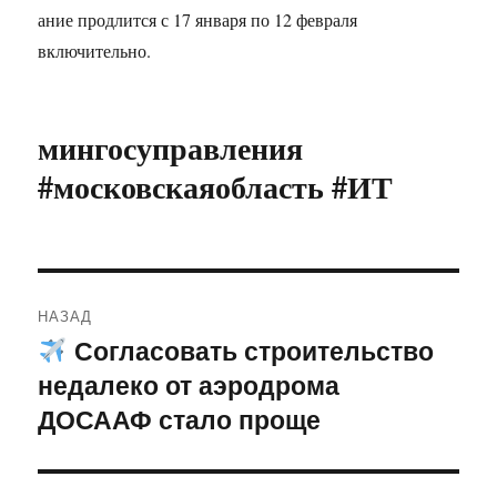
ание продлится с 17 января по 12 февраля
включительно.
мингосуправления
#московскаяобласть #ИТ
Навигация
НАЗАД
по
Согласовать строительство
Предыдущая
недалеко от аэродрома
запись:
записям
ДОСААФ стало проще