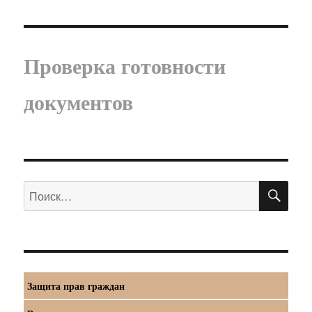
Проверка готовности
документов
ПО
Искать:
Защита прав граждан