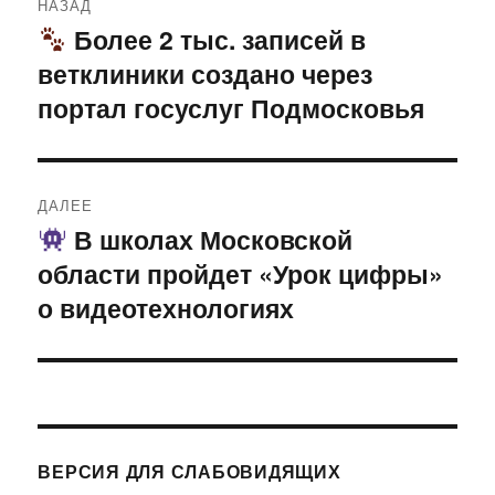
НАЗАД
по
Более 2 тыс. записей в
Предыдущая
ветклиники создано через
запись:
записям
портал госуслуг Подмосковья
ДАЛЕЕ
В школах Московской
Следующая
области пройдет «Урок цифры»
запись:
о видеотехнологиях
ВЕРСИЯ ДЛЯ СЛАБОВИДЯЩИХ