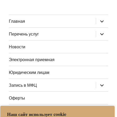
раскрыт
Главная
дочернее
меню
раскрыт
Перечень услуг
дочернее
меню
Новости
Электронная приемная
Юридическим лицам
раскрыт
Запись в МФЦ
дочернее
меню
Оферты
Полезные ссылки
Наш сайт использует cookie