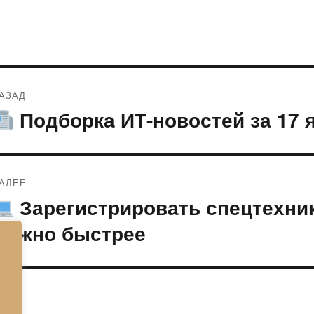
Навигация
АЗАД
по
Подборка ИТ-новостей за 17 
редыдущая
апись:
записям
АЛЕЕ
Зарегистрировать спецтехни
ледующая
апись:
можно быстрее