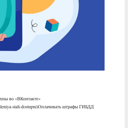
упны во «ВКонтакте»
omleniya-stali-dostupni)Оплачивать штрафы ГИБДД