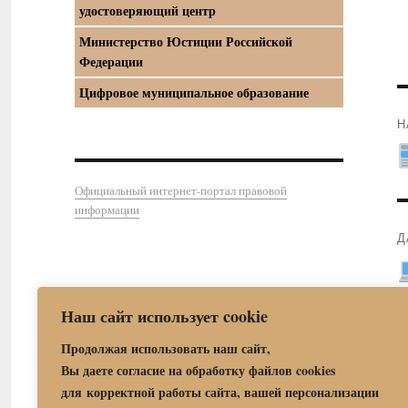
удостоверяющий центр
Министерство Юстиции Российской
Федерации
Цифровое муниципальное образование
Н
П
з
Официальный интернет-портал правовой
информации
Д
С
з
Наш сайт использует cookie
Продолжая использовать наш сайт,
Вы даете согласие на обработку файлов cookies
для корректной работы сайта, вашей персонализации