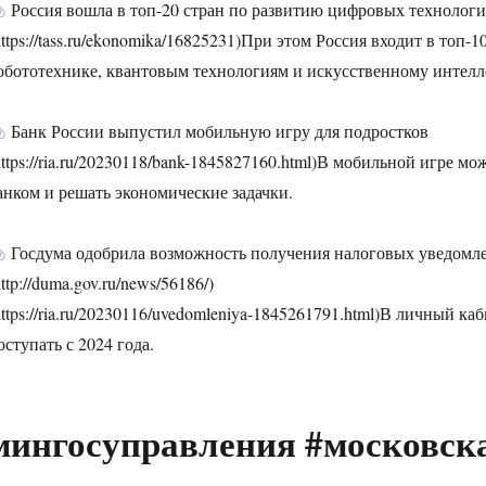
Россия вошла в топ-20 стран по развитию цифровых технолог
https://tass.ru/ekonomika/16825231)При этом Россия входит в топ-
обототехнике, квантовым технологиям и искусственному интелл
Банк России выпустил мобильную игру для подростков
https://ria.ru/20230118/bank-1845827160.html)В мобильной игре 
анком и решать экономические задачки.
Госдума одобрила возможность получения налоговых уведомле
http://duma.gov.ru/news/56186/)
https://ria.ru/20230116/uvedomleniya-1845261791.html)В личный к
оступать с 2024 года.
мингосуправления #московск