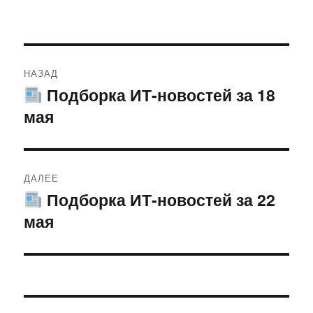
Навигация
НАЗАД
по
Подборка ИТ-новостей за 18
Предыдущая
мая
запись:
записям
ДАЛЕЕ
Подборка ИТ-новостей за 22
Следующая
мая
запись: