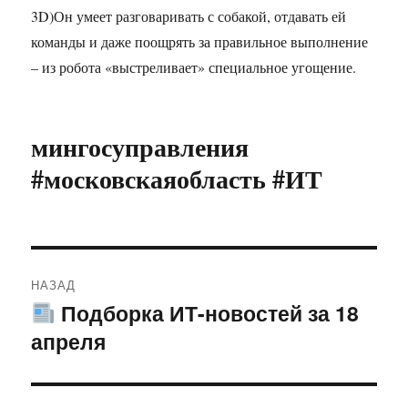
3D)Он умеет разговаривать с собакой, отдавать ей
команды и даже поощрять за правильное выполнение
– из робота «выстреливает» специальное угощение.
мингосуправления
#московскаяобласть #ИТ
Навигация
НАЗАД
по
Подборка ИТ-новостей за 18
Предыдущая
апреля
запись:
записям