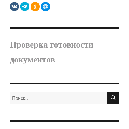
Проверка готовности
документов
ПО
Искать: