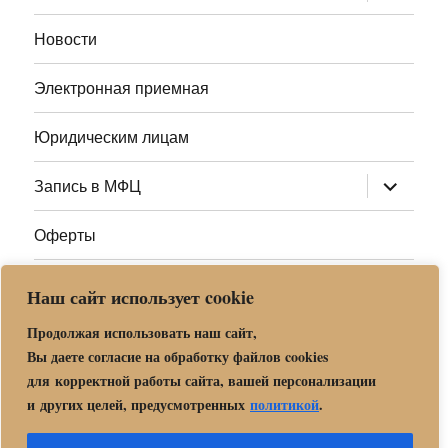
дочернее
меню
Новости
Электронная приемная
Юридическим лицам
раскрыт
Запись в МФЦ
дочернее
меню
Оферты
Полезные ссылки
Наш сайт использует cookie
Адреса МФЦ МО
Продолжая использовать наш сайт,
Вы даете согласие на обработку файлов cookies
для корректной работы сайта, вашей персонализации
Центр государственных и муниципальных услуг «Мои
и других целей, предусмотренных
политикой
.
документы» в г. о. Орехово-Зуево
Политика обработки и защиты персональных данных в «МБУ