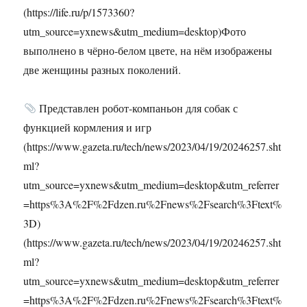
(https://life.ru/p/1573360?
utm_source=yxnews&utm_medium=desktop)Фото
выполнено в чёрно-белом цвете, на нём изображены
две женщины разных поколений.
Представлен робот-компаньон для собак с
функцией кормления и игр
(https://www.gazeta.ru/tech/news/2023/04/19/20246257.sht
ml?
utm_source=yxnews&utm_medium=desktop&utm_referrer
=https%3A%2F%2Fdzen.ru%2Fnews%2Fsearch%3Ftext%
3D)
(https://www.gazeta.ru/tech/news/2023/04/19/20246257.sht
ml?
utm_source=yxnews&utm_medium=desktop&utm_referrer
=https%3A%2F%2Fdzen.ru%2Fnews%2Fsearch%3Ftext%