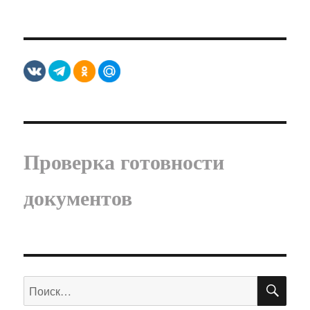
Проверка готовности
документов
ПО
Искать: