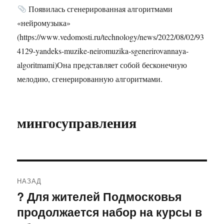
Появилась сгенерированная алгоритмами
«нейромузыка»
(https://www.vedomosti.ru/technology/news/2022/08/02/93
4129-yandeks-muzike-neiromuzika-sgenerirovannaya-
algoritmami)Она представляет собой бесконечную
мелодию, сгенерированную алгоритмами.
мингосуправления
Навигация
НАЗАД
по
? Для жителей Подмосковья
Предыдущая
продолжается набор на курсы в
запись:
записям