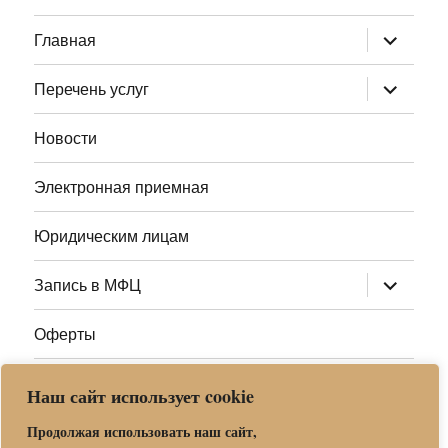
раскрыт
Главная
дочернее
меню
раскрыт
Перечень услуг
дочернее
меню
Новости
Электронная приемная
Юридическим лицам
раскрыт
Запись в МФЦ
дочернее
меню
Оферты
Полезные ссылки
Наш сайт использует cookie
Адреса МФЦ МО
Продолжая использовать наш сайт,