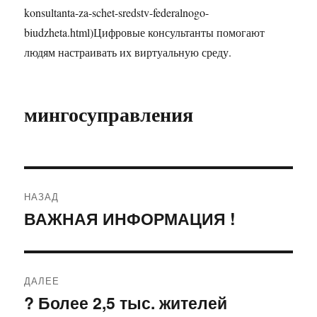
konsultanta-za-schet-sredstv-federalnogo-
biudzheta.html)Цифровые консультанты помогают
людям настраивать их виртуальную среду.
мингосуправления
Навигация
НАЗАД
по
ВАЖНАЯ ИНФОРМАЦИЯ !
Предыдущая
запись:
записям
ДАЛЕЕ
? Более 2,5 тыс. жителей
Следующая