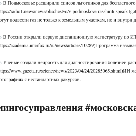
В Подмосковье расширили список льготников для бесплатного
https://radio1.news/news/obschestvo/v-podmoskove-rasshirili-spisok-l
огут подвести газ не только к земельным участкам, но и внутри 
В России открыли первую дистанционную магистратуру по И
https://academia.interfax.ru/ru/news/articles/10289)Программа назы
Ученые создали нейросеть для диагностирования болезней рас
https://www.gazeta.ru/science/news/2023/04/24/20285065.shtml)ИИ
отографиях с нестандартных ракурсов.
мингосуправления #московск