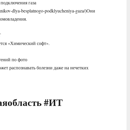
 подключения газа
gotnikov-dlya-besplatnogo-podklyucheniya-gaza/)Они
домовладения.
Т
вается «Химический софт».
тений по фото
 может распознавать болезни даже на нечетких
аяобласть #ИТ