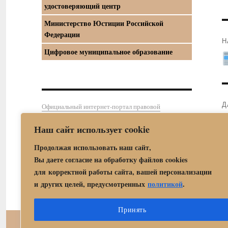
удостоверяющий центр
Министерство Юстиции Российской
Федерации
Н
Цифровое муниципальное образование
П
з
Д
Официальный интернет-портал правовой
информации
С
Наш сайт использует cookie
з
Продолжая использовать наш сайт,
Вы даете согласие на обработку файлов cookies
для корректной работы сайта, вашей персонализации
и других целей, предусмотренных
политикой
.
Принять
Центр государственных 