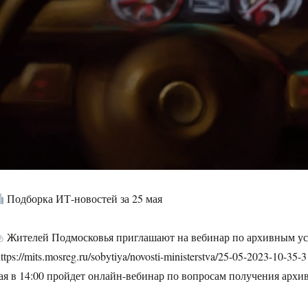
Подборка ИТ-новостей за 25 мая
Жителей Подмосковья приглашают на вебинар по архивным у
https://mits.mosreg.ru/sobytiya/novosti-ministerstva/25-05-2023-10-35
ая в 14:00 пройдет онлайн-вебинар по вопросам получения архи