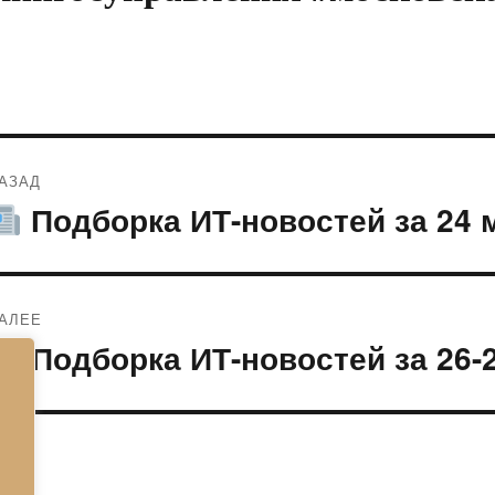
Навигация
АЗАД
по
Подборка ИТ-новостей за 24 
редыдущая
апись:
записям
АЛЕЕ
Подборка ИТ-новостей за 26-
ледующая
апись: