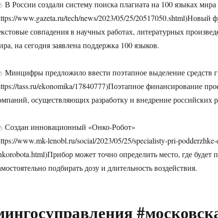
В России создали систему поиска плагиата на 100 языках мира
https://www.gazeta.ru/tech/news/2023/05/25/20517050.shtml)Новы
екстовые совпадения в научных работах, литературных произве
ира, на сегодня заявлена поддержка 100 языков.
Минцифры предложило ввести поэтапное выделение средств 
https://tass.ru/ekonomika/17840777)Поэтапное финансирование пр
омпаний, осуществляющих разработку и внедрение российских р
Создан инновационный «Онко-Робот»
https://www.mk-lenobl.ru/social/2023/05/25/specialisty-pri-podderzhke
nkorobota.html)Прибор может точно определить место, где будет 
амостоятельно подбирать дозу и длительность воздействия.
мингосуправления #московск