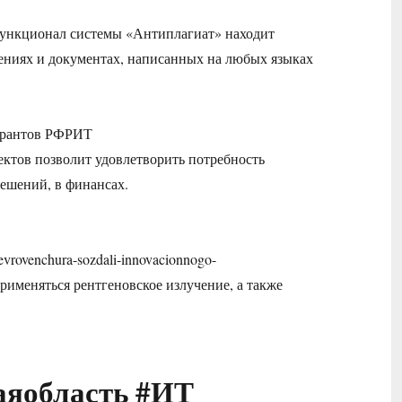
й функционал системы «Антиплагиат» находит
дениях и документах, написанных на любых языках
грантов РФРИТ
оектов позволит удовлетворить потребность
ешений, в финансах.
-evrovenchura-sozdali-innovacionnogo-
применяться рентгеновское излучение, а также
аяобласть #ИТ