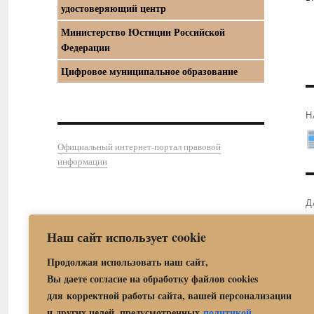
удостоверяющий центр
Министерство Юстиции Российской
Федерации
Цифровое муниципальное образование
Н
П
Официальный интернет-портал правовой
з
информации
Д
С
Наш сайт использует cookie
з
Продолжая использовать наш сайт,
Вы даете согласие на обработку файлов cookies
для корректной работы сайта, вашей персонализации
и других целей, предусмотренных
политикой
.