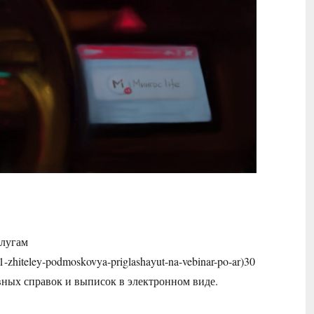
слугам
-31-zhiteley-podmoskovya-priglashayut-na-vebinar-po-ar)30
вных справок и выписок в электронном виде.