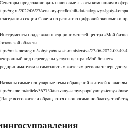
 Сенаторы предложили дать налоговые льготы компаниям в сфер
https://rg.ru/2022/06/27/senatory-predlozhili-dat-nalogovye-lgoty-kom
а заседании секции Совета по развитию цифровой экономики пр
 Инструменты поддержки предпринимателей центра «Мой бизнес
осковской области
https://mits.mosreg.ru/sobytiya/novosti-ministerstva/27-06-2022-09-49
лектронный вид переведены услуги центра «Мой бизнес».
редпринимателям и самозанятым жителям региона теперь досту
 Названы самые популярные темы обращений жителей к властям
https://riamo.ru/article/567730/nazvany-samye-populyarnye-temy-obras
l)Чаще всего жители обращаются с вопросами по благоустройств
мингосуправления