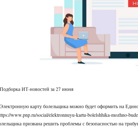
 Подборка ИТ-новостей за 27 июня
 Электронную карту болельщика можно будет оформить на Едино
https://www.pnp.ru/social/elektronnuyu-kartu-bolelshhika-mozhno-bude
олельщика призвана решить проблемы с безопасностью на трибу