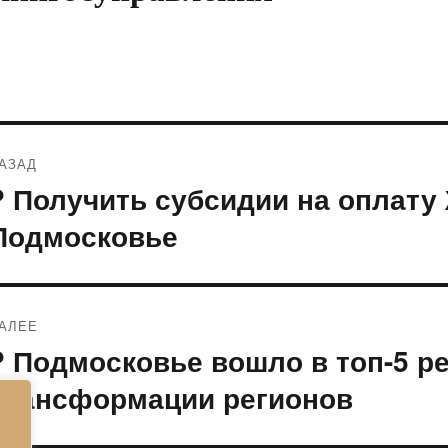
Навигация
АЗАД
по
? Получить субсидии на оплату
редыдущая
апись:
записям
Подмосковье
АЛЕЕ
? Подмосковье вошло в топ-5 р
ледующая
апись:
трансформации регионов