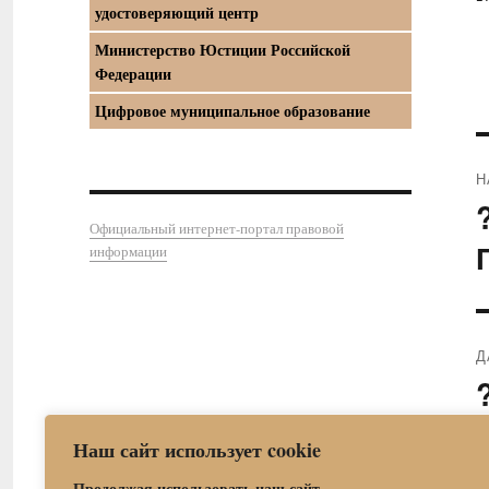
удостоверяющий центр
Министерство Юстиции Российской
Федерации
Цифровое муниципальное образование
Н
П
Официальный интернет-портал правовой
з
информации
Д
С
з
Наш сайт использует cookie
Продолжая использовать наш сайт,