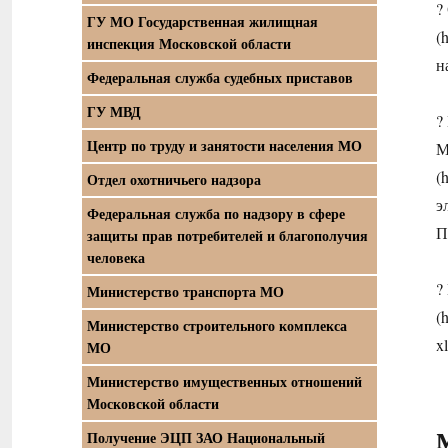
?
ГУ МО Государственная жилищная
(
инспекция Московской области
н
Федеральная служба судебных приставов
ГУ МВД
?
Центр по труду и занятости населения МО
М
(
Отдел охотничьего надзора
э
Федеральная служба по надзору в сфере
П
защиты прав потребителей и благополучия
человека
?
Министерство транспорта МО
(
Министерство строительного комплекса
x
МО
Министерство имущественных отношений
Московской области
Получение ЭЦП ЗАО Национальный