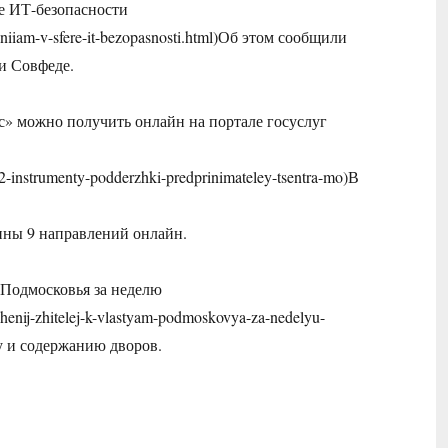
е ИТ-безопасности
paniiam-v-sfere-it-bezopasnosti.html)Об этом сообщили
и Совфеде.
» можно получить онлайн на портале госуслуг
-42-instrumenty-podderzhki-predprinimateley-tsentra-mo)В
пны 9 направлений онлайн.
 Подмосковья за неделю
chenij-zhitelej-k-vlastyam-podmoskovya-za-nedelyu-
у и содержанию дворов.