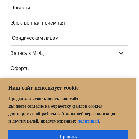
меню
Новости
Электронная приемная
Юридическим лицам
раскрыт
Запись в МФЦ
дочернее
меню
Оферты
Полезные ссылки
Наш сайт использует cookie
Адреса МФЦ МО
Продолжая использовать наш сайт,
Вы даете согласие на обработку файлов cookies
для корректной работы сайта, вашей персонализации
Центр государственных и муниципальных услуг «Мои
и других целей, предусмотренных
политикой
.
документы» в г. о. Орехово-Зуево
Политика обработки и защиты персональных данных в «МБУ
Принять
МФЦ Орехово-Зуевского городского округа Московской области»