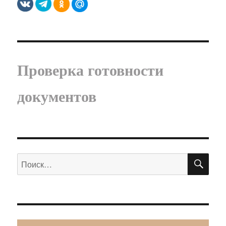
Проверка готовности
документов
ПО
Искать: