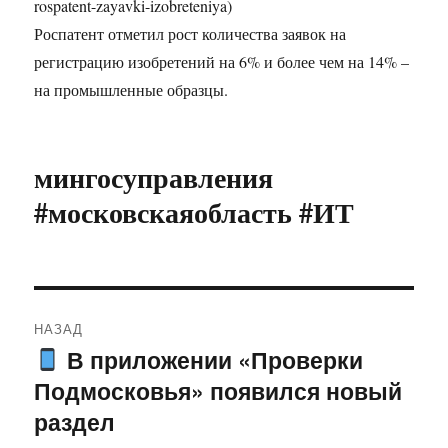
rospatent-zayavki-izobreteniya)
Роспатент отметил рост количества заявок на
регистрацию изобретений на 6% и более чем на 14% –
на промышленные образцы.
мингосуправления
#московскаяобласть #ИТ
Навигация
НАЗАД
по
В приложении «Проверки
Предыдущая
Подмосковья» появился новый
запись:
записям
раздел