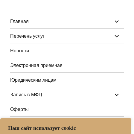
раскрыт
Главная
дочернее
меню
раскрыт
Перечень услуг
дочернее
меню
Новости
Электронная приемная
Юридическим лицам
раскрыт
Запись в МФЦ
дочернее
меню
Оферты
Полезные ссылки
Наш сайт использует cookie